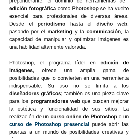
preponderante,⁤ el dominio de‌ herramientas ⁢de ​
edición fotográfica
como
Photoshop
se ha vuelto
esencial ‌para profesionales de diversas áreas.⁢
Desde el
periodismo
hasta ⁤el
diseño web
,
pasando por ⁢el
marketing
y la
comunicación
, la⁤
capacidad de manipular y optimizar imágenes es
una⁤ habilidad altamente valorada.
Photoshop, el programa líder en
edición de
imágenes
, ofrece una amplia gama⁢ de
posibilidades que lo⁤ convierten ⁤en ‍una herramienta
indispensable.⁢ Su uso ‌no se limita​ a los
diseñadores ⁢gráficos
; ‍también es una pieza clave
para los
programadores web
que buscan mejorar
la estética y funcionalidad⁣ de sus ‌sitios. La
realización de un
curso online de Photoshop
o un
curso de Photoshop presencial
puede abrir las‌
puertas a un mundo de posibilidades creativas y