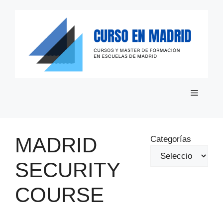
Saltar
al
contenido
Menú
MADRID
Categorías
SECURITY
COURSE