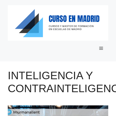
Saltar
al
contenido
Menú
INTELIGENCIA Y
CONTRAINTELIGENC