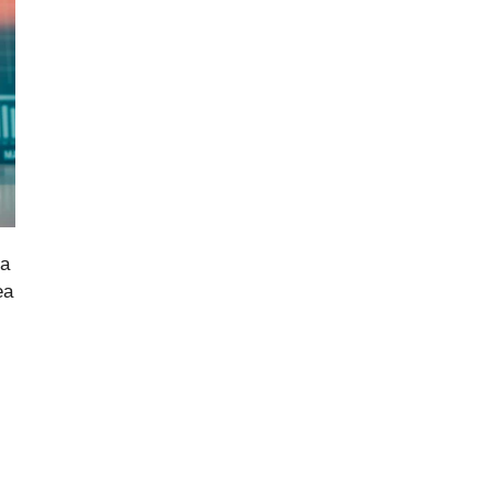
ha
ea